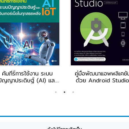
คัมภีร์การใช้งาน ระบบ
คู่มือพัฒนาแอพพลิเคชั
ปัญญาประดิษฐ์ (AI) และ
ด้วย Android Studi
ินเทอร์เน็ตในทุกสรรพสิ่ง
ฉบับโปรแกรมเมอร์
(IoT)