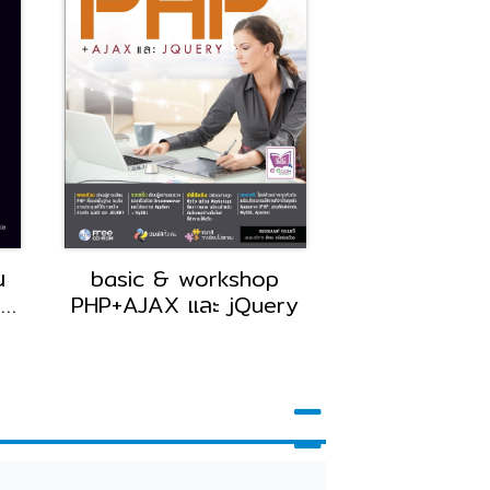
น
basic & workshop
คู่มือเรียน การ
o
PHP+AJAX และ jQuery
ออกแบบระบบ 
Analysis and
ฉบับสมบ