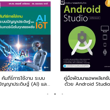
คัมภีร์การใช้งาน ระบบ
คู่มือพัฒนาแอพพลิเคชั
ปัญญาประดิษฐ์ (AI) และ
ด้วย Android Studi
ินเทอร์เน็ตในทุกสรรพสิ่ง
ฉบับโปรแกรมเมอร์
(IoT)