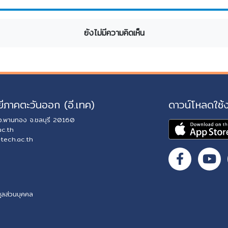
ยังไม่มีความคิดเห็น
ีภาคตะวันออก (อี.เทค)
ดาวน์โหลดใช้
 อ.พานทอง จ.ชลบุรี 20160
ac.th
-tech.ac.th
ูลส่วนบุคคล