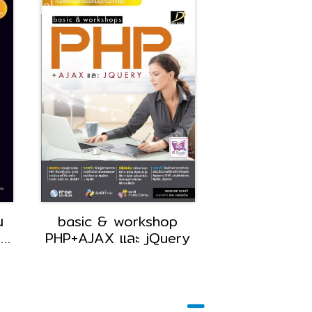
น
basic & workshop
คู่มือเรียน การ
o
PHP+AJAX และ jQuery
ออกแบบระบบ 
Analysis and
ฉบับสมบ