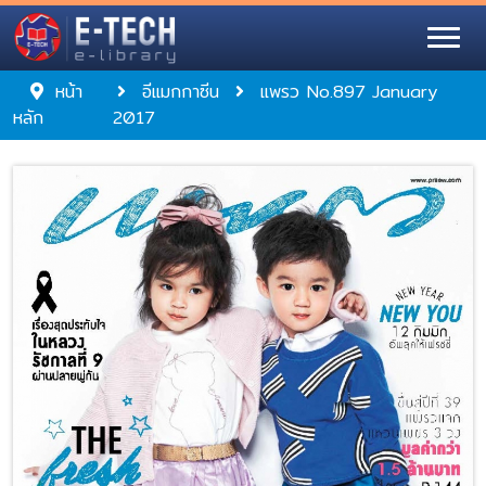
หน้า
อีแมกกาซีน
แพรว No.897 January
หลัก
2017