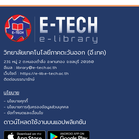
วิทยาลัยเทคโนโลยีภาคตะวันออก (อี.เทค)
231 หมู่ 2 ต.หนองตำลึง อ.พานทอง จ.ชลบุรี 20160
อีเมล :
library@e-tech.ac.th
เว็บไซต์ :
https://e-lib.e-tech.ac.th
ติดต่อบรรณารักษ์
นโยบาย
- นโยบายคุกกี้
- นโยบายการคุ้มครองข้อมูลส่วนบุคคล
- ข้อกำหนดและเงื่อนไข
ดาวน์โหลดใช้งานบนแอปพลิเคชัน