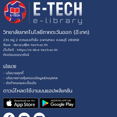
วิทยาลัยเทคโนโลยีภาคตะวันออก (อี.เทค)
231 หมู่ 2 ต.หนองตำลึง อ.พานทอง จ.ชลบุรี 20160
อีเมล :
library@e-tech.ac.th
เว็บไซต์ :
https://e-lib.e-tech.ac.th
ติดต่อบรรณารักษ์
นโยบาย
- นโยบายคุกกี้
- นโยบายการคุ้มครองข้อมูลส่วนบุคคล
- ข้อกำหนดและเงื่อนไข
ดาวน์โหลดใช้งานบนแอปพลิเคชัน