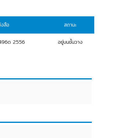
ังสือ
สถานะ
ป496ด 2556
อยู่บนชั้นวาง