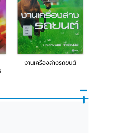
งานเครื่องล่างรถยนต์
สี่แผ่นดิน
g