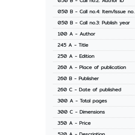
050 B - Call no.2: Author ID
050 B - Call no.4: Item/Issue no.
050 B - Call no.3: Publish year
100 A - Author
245 A - Title
250 A - Edition
260 A - Place of publication
260 B - Publisher
260 C - Date of published
300 A - Total pages
300 C - Dimensions
350 A - Price
520 A - Description