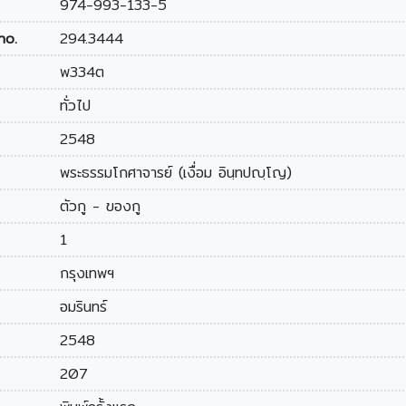
974-993-133-5
no.
294.3444
พ334ต
ทั่วไป
2548
พระธรรมโกศาจารย์ (เงื่อม อินฺทปญฺโญ)
ตัวกู - ของกู
1
กรุงเทพฯ
อมรินทร์
2548
207