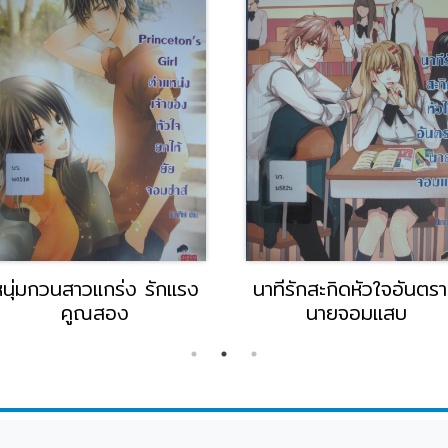
หนุ่มกวนสาวแกร่ง รักแรง
นาทีรักสะกิดหัวใจอันตร
คูณสอง
นายจอมแสบ