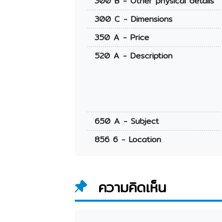
300 B - Other physical details
300 C - Dimensions
350 A - Price
520 A - Description
650 A - Subject
856 6 - Location
ความคิดเห็น