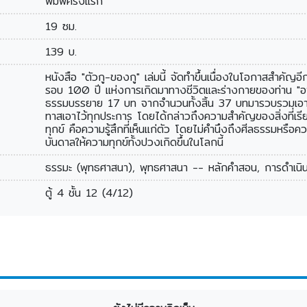
พิมพ์ครั้งแรก
19 ซม.
139 บ.
หนังสือ "ตัวกู-ของกู" เล่มนี้ จัดทำขึ้นเนื่องในโอกาสสำคัญอ
รอบ 100 ปี แห่งการเกิดมาทางชีวิตและร่างกายของท่าน "อา
ธรรมบรรยาย 17 บท จากจำนวนทั้งสิ้น 37 บทมารวบรวมเอาไว
ทาสเอาไว้ทุกประการ โดยได้กล่าวถึงความสำคัญของสิ่งที่เรี
ทุกข์ คือความรู้สึกที่เห็นแก่ตัว โดยไม่คำนึงถึงศีลธรรมหรือควา
บันดาลให้ความทุกข์ทั้งปวงเกิดขึ้นในโลกนี้
ธรรมะ (พุทธศาสนา), พุทธศาสนา -- หลักคำสอน, การดำเนิน
ตู้ 4 ชั้น 12 (4/12)