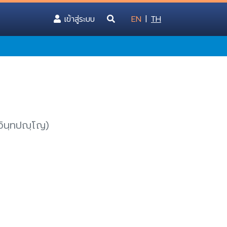
(current)
เข้าสู่ระบบ
EN
|
TH
 อินฺทปญฺโญ)