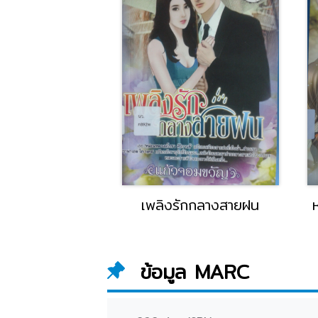
ฉลาดก็มองเห็น
เพลิงรักกลางสายฝน
มากกว่าคนอื่น
ข้อมูล MARC