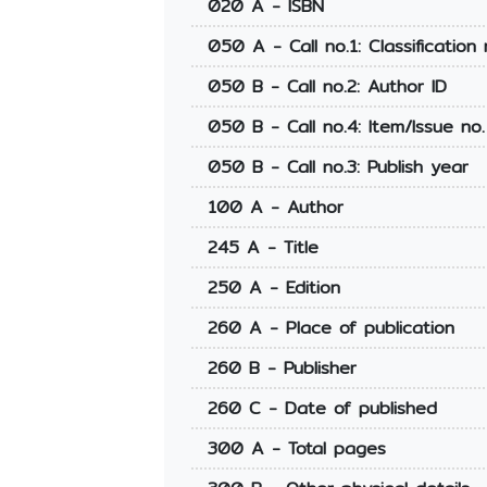
020 A - ISBN
050 A - Call no.1: Classification 
050 B - Call no.2: Author ID
050 B - Call no.4: Item/Issue no.
050 B - Call no.3: Publish year
100 A - Author
245 A - Title
250 A - Edition
260 A - Place of publication
260 B - Publisher
260 C - Date of published
300 A - Total pages