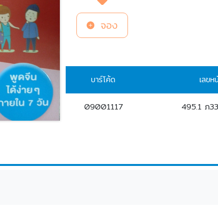
จอง
บาร์โค้ด
เลขหน
09001117
495.1 ภ3