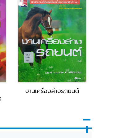
งานเครื่องล่างรถยนต์
สี่แผ่นดิน
g