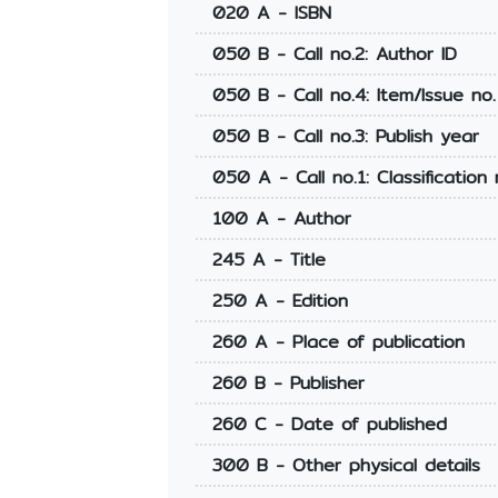
020 A - ISBN
050 B - Call no.2: Author ID
050 B - Call no.4: Item/Issue no.
050 B - Call no.3: Publish year
050 A - Call no.1: Classification 
100 A - Author
245 A - Title
250 A - Edition
260 A - Place of publication
260 B - Publisher
260 C - Date of published
300 B - Other physical details