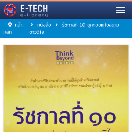
หน้า
หนังสือ
รัชกาลที่ 10 ยุคทองแห่งสยาม
หลัก
ชาววิไล