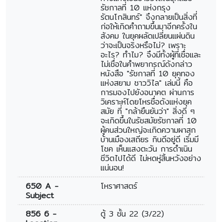
รัชกาลที่ 10 แห่งกรุง
รัตนโกสินทร์" จึงกลายเป็นสิ่งที่
ก่อให้เกิดคำถามขึ้นมาอีกครั้งใน
สังคม ในยุคผลัดเปลี่ยนแผ่นดิน
ว่าจะเป็นจริงหรือไม่? เพราะ
อะไร? ทำไม? จึงมีทั้งผู้ที่เชื่อและ
ไม่เชื่อในคำพยากรณ์ดังกล่าว
หนังสือ "รัชกาลที่ 10 ยุคทอง
แห่งสยาม ชาววิไล" เล่มนี้ คือ
การมองไปยังอนาคต ผ่านการ
วิเคราะห์โดยโหรชื่อดังแห่งยุค
สมัย ที่ "กล้ายืนยันว่า" สิ่งดี ๆ
จะเกิดขึ้นในรัชสมัยรัชกาลที่ 10
ผู้คนส่วนใหญ่จะเกิดความผาสุก
บ้านเมืองเสถียร กินดีอยู่ดี เริ่มมี
โชค เห็นแสงตะวัน การดำเนิน
ชีวิตไปได้ดี ไม่หดหู่สิ้นหวังอย่าง
แน่นอน!
650 A -
โหราศาสตร์
Subject
856 6 -
ตู้ 3 ชั้น 22 (3/22)