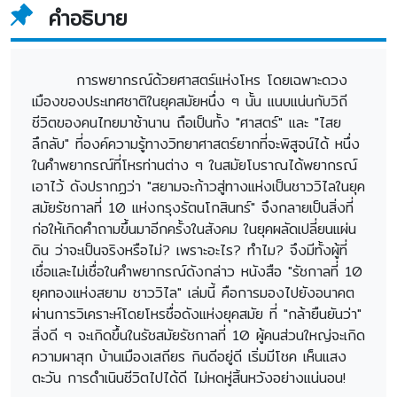
คำอธิบาย
การพยากรณ์ด้วยศาสตร์แห่งโหร โดยเฉพาะดวง
เมืองของประเทศชาติในยุคสมัยหนึ่ง ๆ นั้น แนบแน่นกับวิถี
ชีวิตของคนไทยมาช้านาน ถือเป็นทั้ง "ศาสตร์" และ "ไสย
ลึกลับ" ที่องค์ความรู้ทางวิทยาศาสตร์ยากที่จะพิสูจน์ได้ หนึ่ง
ในคำพยากรณ์ที่โหรท่านต่าง ๆ ในสมัยโบราณได้พยากรณ์
เอาไว้ ดังปรากฏว่า "สยามจะก้าวสู่ทางแห่งเป็นชาววิไลในยุค
สมัยรัชกาลที่ 10 แห่งกรุงรัตนโกสินทร์" จึงกลายเป็นสิ่งที่
ก่อให้เกิดคำถามขึ้นมาอีกครั้งในสังคม ในยุคผลัดเปลี่ยนแผ่น
ดิน ว่าจะเป็นจริงหรือไม่? เพราะอะไร? ทำไม? จึงมีทั้งผู้ที่
เชื่อและไม่เชื่อในคำพยากรณ์ดังกล่าว หนังสือ "รัชกาลที่ 10
ยุคทองแห่งสยาม ชาววิไล" เล่มนี้ คือการมองไปยังอนาคต
ผ่านการวิเคราะห์โดยโหรชื่อดังแห่งยุคสมัย ที่ "กล้ายืนยันว่า"
สิ่งดี ๆ จะเกิดขึ้นในรัชสมัยรัชกาลที่ 10 ผู้คนส่วนใหญ่จะเกิด
ความผาสุก บ้านเมืองเสถียร กินดีอยู่ดี เริ่มมีโชค เห็นแสง
ตะวัน การดำเนินชีวิตไปได้ดี ไม่หดหู่สิ้นหวังอย่างแน่นอน!