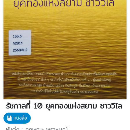
รัชกาลที่ 10 ยุคทองแห่งสยาม ชาววิไล
หนังสือ
ผู้แต่ง : กฤษณะ พราหมณ์