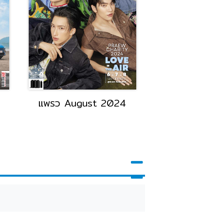
แพรว August 2024
National Ge
june 2