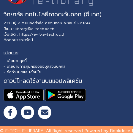
วิทยาลัยเทคโนโลยีภาคตะวันออก (อี.เทค)
231 หมู่ 2 ต.หนองตำลึง อ.พานทอง จ.ชลบุรี 20160
อีเมล :
library@e-tech.ac.th
เว็บไซต์ :
https://e-lib.e-tech.ac.th
ติดต่อบรรณารักษ์
นโยบาย
- นโยบายคุกกี้
- นโยบายการคุ้มครองข้อมูลส่วนบุคคล
- ข้อกำหนดและเงื่อนไข
ดาวน์โหลดใช้งานบนแอปพลิเคชัน
© E-TECH E-LIBRARY. All Right reserved Powered by Bookdose |