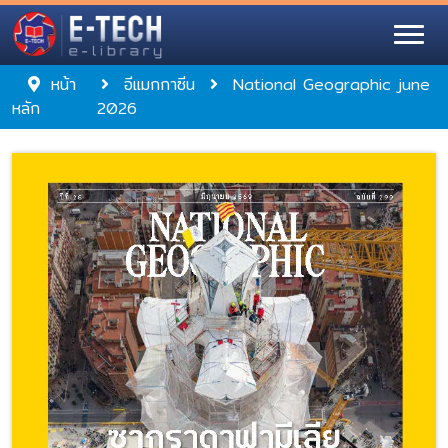
หน้า
อีแมกกาซีน
National Geographic june
หลัก
2026