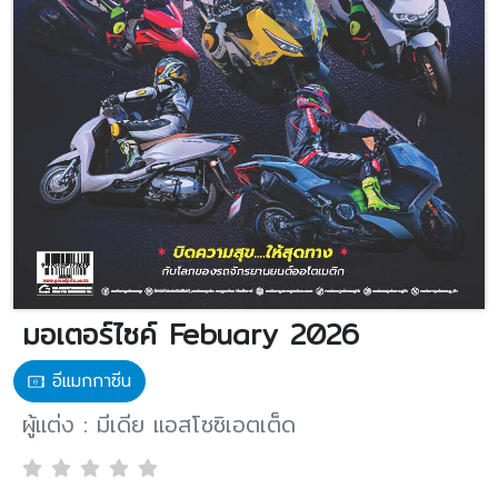
มอเตอร์ไซค์ Febuary 2026
อีแมกกาซีน
ผู้แต่ง : มีเดีย แอสโซซิเอตเต็ด