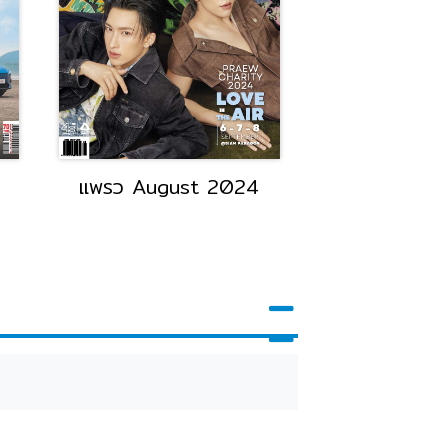
แพรว August 2024
National Ge
june 2