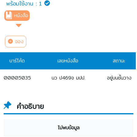
พร้อมใช้งาน :
1
หนังสือ
จอง
บาร์โค้ด
เลขหนังสือ
สถานะ
00005035
นว ป469จ มปป.
อยู่บนชั้นวาง
คำอธิบาย
ไม่พบข้อมูล